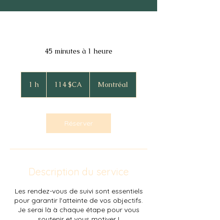
45 minutes à 1 heure
114
dollars
1 h
1
114 $CA
Montréal
canadiens
Réserver
Description du service
Les rendez-vous de suivi sont essentiels
pour garantir l'atteinte de vos objectifs.
Je serai là à chaque étape pour vous
soutenir et vous motiver !