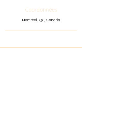
Coordonnées
Montréal, QC, Canada
514-649-4554
sarasorrininutrition@gmail.com