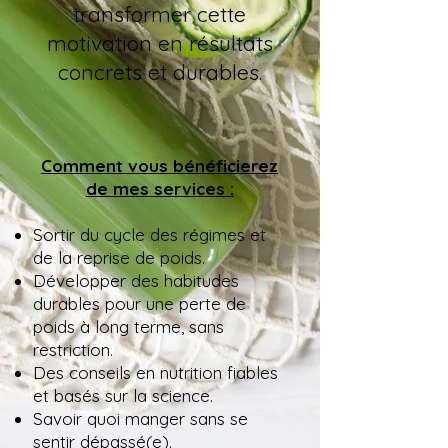
transformer cette
motivation en résultats
concrets et durables.
Comment vous bénéficierez
de mes services :
Sortir du cycle des régimes et
de la reprise de poids.
Développer des habitudes
durables pour une perte de
poids à long terme, sans
restriction.
Des conseils en nutrition fiables
et basés sur la science.
Savoir quoi manger sans se
sentir dépassé(e).