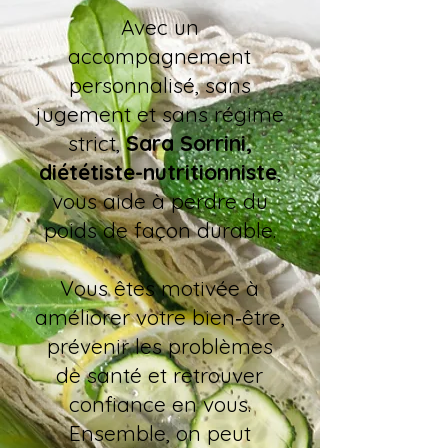
Avec un
accompagnement
personnalisé, sans
jugement et sans régime
strict,
Sara Sorrini,
diététiste-nutritionniste
,
vous aide à perdre du
poids de façon durable.
Vous êtes motivée à
améliorer votre bien‑être,
prévenir les problèmes
de santé et retrouver
confiance en vous.
Ensemble, on peut