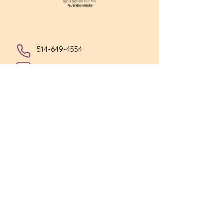
514-649-4554
sarasorrininutrition@gmail.com
Legal Notice
Terms and Conditions
Privacy Policy